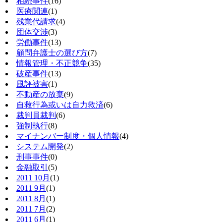
相続事件
(16)
医療関連
(1)
残業代請求
(4)
団体交渉
(3)
労働事件
(13)
顧問弁護士の選び方
(7)
情報管理・不正競争
(35)
破産事件
(13)
風評被害
(1)
不動産の放棄
(9)
自救行為或いは自力救済
(6)
裁判員裁判
(6)
強制執行
(8)
マイナンバー制度・個人情報
(4)
システム開発
(2)
刑事事件
(0)
金融取引
(5)
2011 10月
(1)
2011 9月
(1)
2011 8月
(1)
2011 7月
(2)
2011 6月
(1)