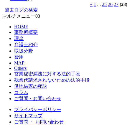
«
1
...
25
26
27
(28)
過去ログの検索
マルチメニュー03
HOME
事務所概要
理念
弁護士紹介
取扱分野
費用
MAP
Others
営業秘密漏洩に対する法的手段
残業代請求されないための法的手段
借地借家の秘訣
コラム
ご質問・お問い合わせ
プライバシーポリシー
サイトマップ
ご質問 ・ お問い合わせ