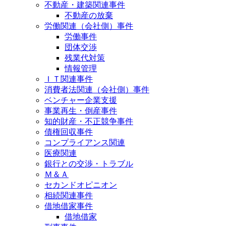
不動産・建築関連事件
不動産の放棄
労働関連（会社側）事件
労働事件
団体交渉
残業代対策
情報管理
ＩＴ関連事件
消費者法関連（会社側）事件
ベンチャー企業支援
事業再生・倒産事件
知的財産・不正競争事件
債権回収事件
コンプライアンス関連
医療関連
銀行との交渉・トラブル
Ｍ＆Ａ
セカンドオピニオン
相続関連事件
借地借家事件
借地借家