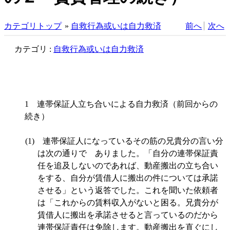
カテゴリトップ
»
自救行為或いは自力救済
前へ
次へ
カテゴリ :
自救行為或いは自力救済
1
連帯保証人立ち合いによる自力救済（前回からの
続き）
(1)
連帯保証人になっているその筋の兄貴分の言い分
は次の通りで ありました。「自分の連帯保証責
任を追及しないのであれば、動産搬出の立ち合い
をする、自分が賃借人に搬出の件については承諾
させる」という返答でした。これを聞いた依頼者
は「これからの賃料収入がないと困る。兄貴分が
賃借人に搬出を承諾させると言っているのだから
連帯保証責任は免除します。動産搬出を直ぐにし