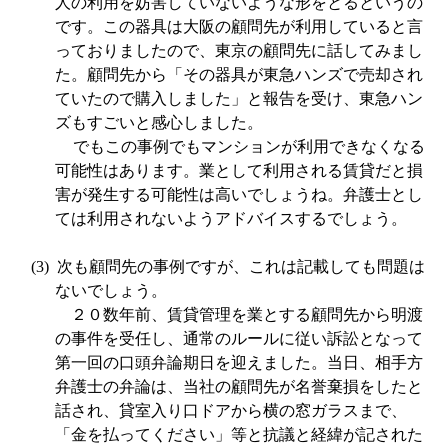
人の利用を妨害していないような形をとるというの
です。この器具は大阪の顧問先が利用していると言
っておりましたので、東京の顧問先に話してみまし
た。顧問先から「その器具が東急ハンズで売却され
ていたので購入しました」と報告を受け、東急ハン
ズもすごいと感心しました。
でもこの事例でもマンションが利用できなくなる
可能性はあります。業として利用される賃貸だと損
害が発生する可能性は高いでしょうね。弁護士とし
ては利用されないようアドバイスするでしょう。
(3)
次も顧問先の事例ですが、これは記載しても問題は
ないでしょう。
２０数年前、賃貸管理を業とする顧問先から明渡
の事件を受任し、通常のルールに従い訴訟となって
第一回の口頭弁論期日を迎えました。当日、相手方
弁護士の弁論は、当社の顧問先が名誉棄損をしたと
話され、貸室入り口ドアから横の窓ガラスまで、
「金を払ってください」等と抗議と経緯が記された