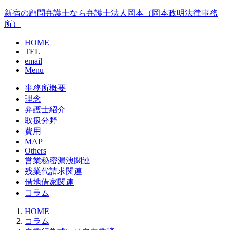
新宿の顧問弁護士なら弁護士法人岡本（岡本政明法律事務
所）
HOME
TEL
email
Menu
事務所概要
理念
弁護士紹介
取扱分野
費用
MAP
Others
営業秘密漏洩関連
残業代請求関連
借地借家関連
コラム
HOME
コラム