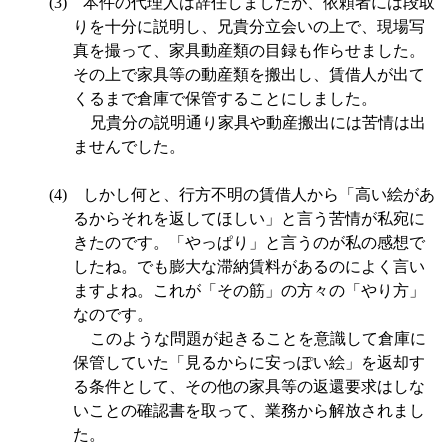
(3)
本件の代理人は辞任しましたが、依頼者には段取
りを十分に説明し、兄貴分立会いの上で、現場写
真を撮って、家具動産類の目録も作らせました。
その上で家具等の動産類を搬出し、賃借人が出て
くるまで倉庫で保管することにしました。
兄貴分の説明通り家具や動産搬出には苦情は出
ませんでした。
(4)
しかし何と、行方不明の賃借人から「高い絵があ
るからそれを返してほしい」と言う苦情が私宛に
きたのです。「やっぱり」と言うのが私の感想で
したね。でも膨大な滞納賃料があるのによく言い
ますよね。これが「その筋」の方々の「やり方」
なのです。
このような問題が起きることを意識して倉庫に
保管していた「見るからに安っぽい絵」を返却す
る条件として、その他の家具等の返還要求はしな
いことの確認書を取って、業務から解放されまし
た。