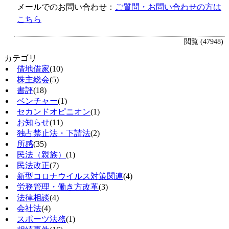
メールでのお問い合わせ：
ご質問・お問い合わせの方は
こちら
閲覧 (47948)
カテゴリ
借地借家
(10)
株主総会
(5)
書評
(18)
ベンチャー
(1)
セカンドオピニオン
(1)
お知らせ
(11)
独占禁止法・下請法
(2)
所感
(35)
民法（親族）
(1)
民法改正
(7)
新型コロナウイルス対策関連
(4)
労務管理・働き方改革
(3)
法律相談
(4)
会社法
(4)
スポーツ法務
(1)