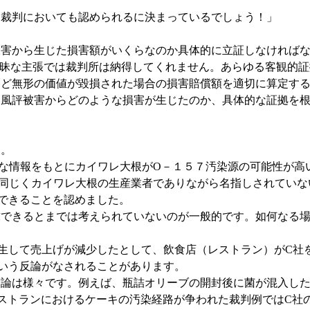
裁判においても認められるに決まっているでしょう！」
被害から生じた損害額がいくらなのか具体的に立証しなければ
昧な主張では裁判所は納得してくれません。あらゆる客観的証
無形の価値が毀損された場合の損害賠償額を適切に算定する
評被害からどのような損害が生じたのか、具体的な証拠を根
す。
な情報をもとにカイワレ大根が
O
－１５７汚染源の可能性が高
同じくカイワレ大根の生産業者でありながら名指しされていな
できることを認めました。
きるとまでは考えられていないのが一般的です。如何なる場
生して売上げが減少したとして、飲食店（レストラン）が
C
社
いう反論がなされることがあります。
は様々です。例えば、瓶詰オリーブの開封後に菌が混入した
ストランにおけるケーキの汚染経路が争われた裁判例では
C
社