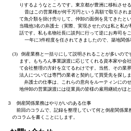
りするようなところです。東京都が豊洲に移転させ
昔はこの営業権が何千万円という高額で取引され
て魚介類を掛け売りして、仲卸の面倒を見てきたと
当職他
3
名の弁護士（実際、実現させたのは私と私が
話です。私も名物社長に談判に行って逆にお寿司を
一年に
3
件程度を任されてきましたので、築地関係
(3)
倒産業務と一括りにして説明されることが多いので
ます。もちろん事業譲渡に応じてくれる資本家や会
て会社整理の方針を立てるわけです。当然、その業
法人については専門の業者と契約して買受先を探し
弁護士の仕事は、これらの意向をルーティンにのせ
地仲卸の営業譲渡には従業員の皆様の雇用継続がほ
３ 倒産関係業務はやりがいのある仕事
前回のコラムで、記録を整理していて何と倒産関係業務
のコラムを書くことにします。