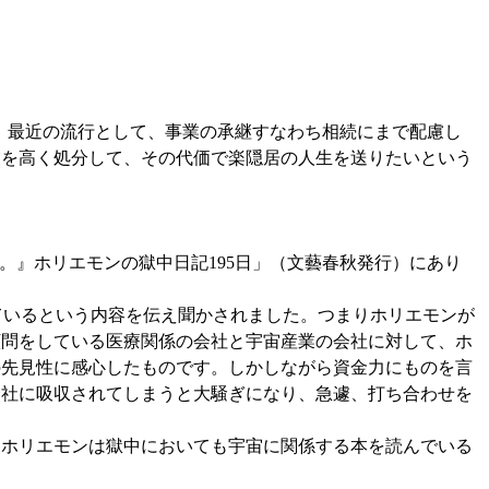
。最近の流行として、事業の承継すなわち相続にまで配慮し
業を高く処分して、その代価で楽隠居の人生を送りたいという
。』ホリエモンの獄中日記
195
日」（文藝春秋発行）にあり
ているという内容を伝え聞かされました。つまりホリエモンが
顧問をしている医療関係の会社と宇宙産業の会社に対して、ホ
の先見性に感心したものです。しかしながら資金力にものを言
会社に吸収されてしまうと大騒ぎになり、急遽、打ち合わせを
ホリエモンは獄中においても宇宙に関係する本を読んでいる