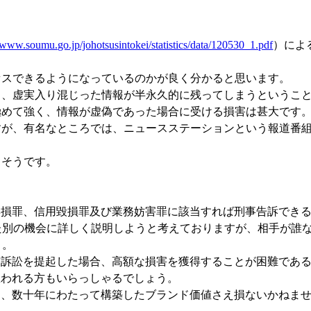
//www.soumu.go.jp/johotsusintokei/statistics/data/120530_1.pdf
）によ
セスできるようになっているのかが良く分かると思います。
く、虚実入り混じった情報が半永久的に残ってしまうというこ
極めて強く、情報が虚偽であった場合に受ける損害は甚大です
すが、有名なところでは、ニュースステーションという報道番
さそうです。
棄損罪、信用毀損罪及び業務妨害罪に該当すれば刑事告訴でき
た別の機会に詳しく説明しようと考えておりますが、相手が誰
）。
訟を提起した場合、高額な損害を獲得することが困難である
思われる方もいらっしゃるでしょう。
数十年にわたって構築したブランド価値さえ損ないかねません