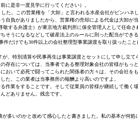
る前に是非一度見学に行ってください）。
ました。この営業権を「大卸」と言われる水産会社がピンハネ
いう自負がありましたから、営業権の売却による代金は大卸が
尊敬する弁護士）が東京地方裁判所に保全管理人として任命さ
ごちそうになるなどして破産法上のルールに則った配当ができ
事件だけでも
30
件以上の会社整理型事業譲渡を取り扱ったこと
すが、特別清算や民事再生は事業譲渡とセットにして申し立て
社の存在については、当事者である整理対象会社の皆様がもっ
界において必死で闘ってこられた関係者の方々は、その会社を
ました。この業者は当事務所の報酬より高いのですよ。
る作業をすることです。そして従業員の皆様が継続して働く場
とんどありません。残念です。
が多いのかと改めて感心したと書きました。
私の基本が何処