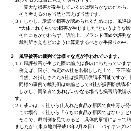
減少するのは目に見えて明らかです。
「莫大な損害が発生しているのは明らかなのだから、
そう考えるのも当然と言えば当然です。
（３）しかし、訴訟で損害が認められるためには、風評
“大体これくらいの損害が生じました”というような曖
それにもかかわらず、訴訟上、ブランド価値や評判など
裁判所さえもどのように算定するべきか手探りの中、風
３ 風評被害の裁判では様々な点が争われています。
（１）風評被害が生じた際の論点は多岐にわたっていま
例えば、国が、特定の
A
社を名指しした上で、不正確
当然、名指しされた
A
社は損害賠償請求可能ですが、
同様の事例で裁判例は結論として
B
社が損害賠償請求
しかし、同業者であればいかなる場合も損害賠償請求で
す。
（２）或いは、
C
社から仕入れた食品が原因で食中毒が発
この場合、
C
社から「うちの食品が原因ではない」と
そこで、裁判例を見てみると、具体的事情によって結論
ましたが（東京地判平成
13
年
2
月
28
日）、バイキングレ