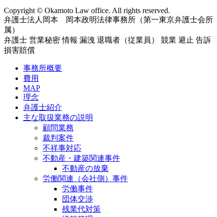
Copyright © Okamoto Law office. All rights reserved.
弁護士法人岡本 岡本政明法律事務所（第一東京弁護士会所
属）
弁護士 営業秘密 情報 漏洩 退職者（従業員） 競業 避止 告訴
損害賠償
事務所概要
費用
MAP
理念
弁護士紹介
主な取扱業務の説明
顧問業務
裁判案件
不祥事対応
不動産・建築関連事件
不動産の放棄
労働関連（会社側）事件
労働事件
団体交渉
残業代対策