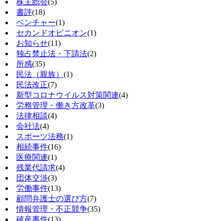
株主総会
(5)
書評
(18)
ベンチャー
(1)
セカンドオピニオン
(1)
お知らせ
(11)
独占禁止法・下請法
(2)
所感
(35)
民法（親族）
(1)
民法改正
(7)
新型コロナウイルス対策関連
(4)
労務管理・働き方改革
(3)
法律相談
(4)
会社法
(4)
スポーツ法務
(1)
相続事件
(16)
医療関連
(1)
残業代請求
(4)
団体交渉
(3)
労働事件
(13)
顧問弁護士の選び方
(7)
情報管理・不正競争
(35)
破産事件
(13)