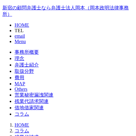
新宿の顧問弁護士なら弁護士法人岡本（岡本政明法律事務
所）
HOME
TEL
email
Menu
事務所概要
理念
弁護士紹介
取扱分野
費用
MAP
Others
営業秘密漏洩関連
残業代請求関連
借地借家関連
コラム
HOME
コラム