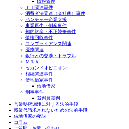
情報管理
ＩＴ関連事件
消費者法関連（会社側）事件
ベンチャー企業支援
事業再生・倒産事件
知的財産・不正競争事件
債権回収事件
コンプライアンス関連
医療関連
銀行との交渉・トラブル
Ｍ＆Ａ
セカンドオピニオン
相続関連事件
借地借家事件
借地借家
刑事事件
裁判員裁判
営業秘密漏洩に対する法的手段
残業代請求されないための法的手段
借地借家の秘訣
コラム
ご質問・お問い合わせ