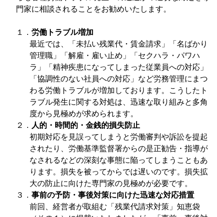
門家に相談されることをお勧めいたします。
１．
労働トラブル増加
最近では、「未払い残業代・賃金請求」「名ばかり
管理職」「解雇・雇い止め」「セクハラ・パワハ
ラ」「精神疾患になってしまった従業員への対応」
「協調性のない社員への対応」など労務管理にまつ
わる労働トラブルが増加しております。こうしたト
ラブル発生に関する対処は、迅速な取り組みと多角
度から見極めが求められます。
２．
人的・時間的・金銭的損失防止
初期対応を見誤ってしまうと労働審判や訴訟を提起
されたり、労働基準監督署からの是正勧告・指導が
なされるなどの深刻な事態に陥ってしまうこともあ
ります。損失を被ってからでは遅いのです。損失拡
大の防止に向けた専門家の見極めが必要です。
３．
事前の予防・事後対策に向けた迅速な対応措置
前回、経営者が取組む「残業代請求対策」知恵袋