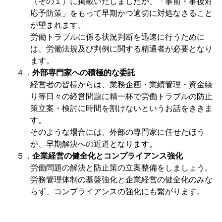
（その１）に掲載いたしましたが、「事前・事後対
応予防策」をもって早期かつ適切に対処なさること
が望まれます。
労働トラブルに係る状況判断を迅速に行うために
は、労働法規及び判例に関する精通者が必要となり
ます。
４．
外部専門家への積極的な委託
経営者の皆様からは、業務企画・業績管理・資金繰
り等日々の経営問題に精一杯で労働トラブルの防止
策立案・検討に時間を割けないというお話をききま
す。
そのような場合には、外部の専門家に任せたほう
が、早期解決への近道となります。
５．
企業経営の健全化とコンプライアンス強化
労働問題の解決と防止策の立案整備をしましょう。
労務管理体制の基盤強化と企業経営の健全化のみな
らず、コンプライアンスの強化にも繋がります。