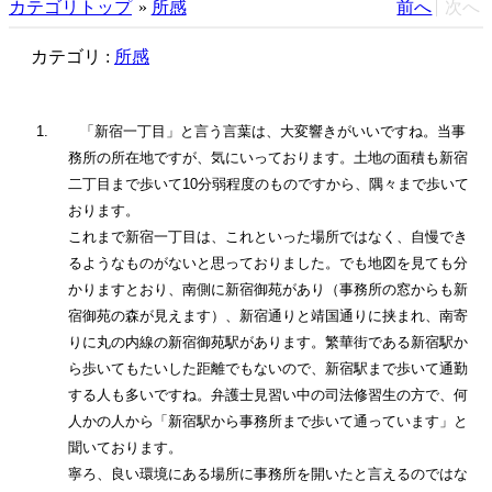
カテゴリトップ
»
所感
前へ
次へ
カテゴリ :
所感
1.
「新宿一丁目」と言う言葉は、大変響きがいいですね。当事
務所の所在地ですが、気にいっております。土地の面積も新宿
二丁目まで歩いて10分弱程度のものですから、隅々まで歩いて
おります。
これまで新宿一丁目は、これといった場所ではなく、自慢でき
るようなものがないと思っておりました。でも地図を見ても分
かりますとおり、南側に新宿御苑があり（事務所の窓からも新
宿御苑の森が見えます）、新宿通りと靖国通りに挟まれ、南寄
りに丸の内線の新宿御苑駅があります。繁華街である新宿駅か
ら歩いてもたいした距離でもないので、新宿駅まで歩いて通勤
する人も多いですね。弁護士見習い中の司法修習生の方で、何
人かの人から「新宿駅から事務所まで歩いて通っています」と
聞いております。
寧ろ、良い環境にある場所に事務所を開いたと言えるのではな