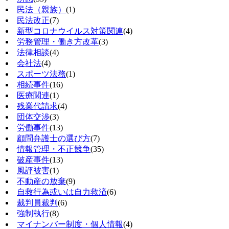
民法（親族）
(1)
民法改正
(7)
新型コロナウイルス対策関連
(4)
労務管理・働き方改革
(3)
法律相談
(4)
会社法
(4)
スポーツ法務
(1)
相続事件
(16)
医療関連
(1)
残業代請求
(4)
団体交渉
(3)
労働事件
(13)
顧問弁護士の選び方
(7)
情報管理・不正競争
(35)
破産事件
(13)
風評被害
(1)
不動産の放棄
(9)
自救行為或いは自力救済
(6)
裁判員裁判
(6)
強制執行
(8)
マイナンバー制度・個人情報
(4)