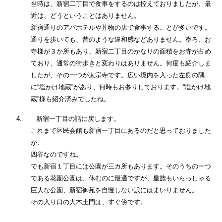
当時は、新宿二丁目で食事をするのは控えておりましたが、最
近は、どうということはありません。
新宿通りのアパホテルや丼物の店で食事することが多いです。
通りを歩いても、昔のような違和感などありません。寧ろ、お
寺様が３か所もあり、新宿二丁目のかなりの面積をお寺が占め
ており、通常の街歩きと変わりはありません。何度も紹介しま
したが、その一つが太宗寺です。広い境内を入った左側の隅
に“塩かけ地蔵”があり、何時もお参りしております。“塩かけ地
蔵”様も紹介済みでしたね。
4.
新宿一丁目の話に戻します。
これまで区民会館も新宿一丁目にあるのだと思っておりました
が、
四谷なのですね。
でも新宿１丁目には公園が三カ所もあります。そのうちの一つ
である花園公園は、休むのに最適ですが、皇族もいらっしゃる
巨大な公園、新宿御苑を自慢しない訳にはまいりません。
その入り口の大木土門は、すぐ傍です。