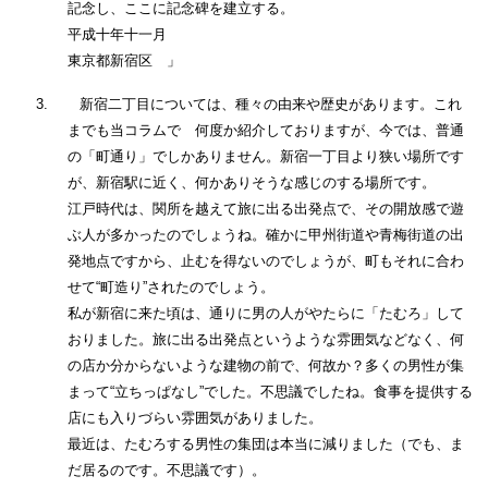
記念し、ここに記念碑を建立する。
平成十年十一月
東京都新宿区 」
3.
新宿二丁目については、種々の由来や歴史があります。これ
までも当コラムで 何度か紹介しておりますが、今では、普通
の「町通り」でしかありません。新宿一丁目より狭い場所です
が、新宿駅に近く、何かありそうな感じのする場所です。
江戸時代は、関所を越えて旅に出る出発点で、その開放感で遊
ぶ人が多かったのでしょうね。確かに甲州街道や青梅街道の出
発地点ですから、止むを得ないのでしょうが、町もそれに合わ
せて“町造り”されたのでしょう。
私が新宿に来た頃は、通りに男の人がやたらに「たむろ」して
おりました。旅に出る出発点というような雰囲気などなく、何
の店か分からないような建物の前で、何故か？多くの男性が集
まって“立ちっぱなし”でした。不思議でしたね。食事を提供する
店にも入りづらい雰囲気がありました。
最近は、たむろする男性の集団は本当に減りました（でも、ま
だ居るのです。不思議です）。