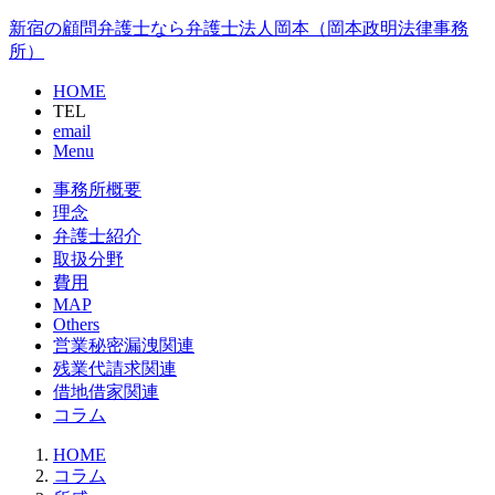
新宿の顧問弁護士なら弁護士法人岡本（岡本政明法律事務
所）
HOME
TEL
email
Menu
事務所概要
理念
弁護士紹介
取扱分野
費用
MAP
Others
営業秘密漏洩関連
残業代請求関連
借地借家関連
コラム
HOME
コラム