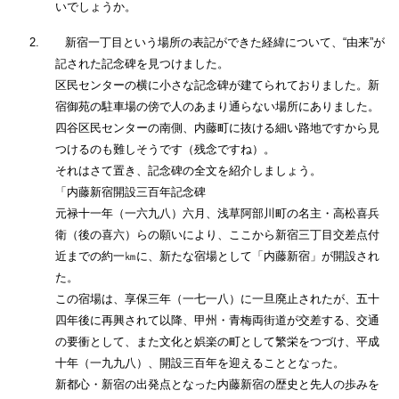
いでしょうか。
2.
新宿一丁目という場所の表記ができた経緯について、“由来”が
記された記念碑を見つけました。
区民センターの横に小さな記念碑が建てられておりました。新
宿御苑の駐車場の傍で人のあまり通らない場所にありました。
四谷区民センターの南側、内藤町に抜ける細い路地ですから見
つけるのも難しそうです（残念ですね）。
それはさて置き、記念碑の全文を紹介しましょう。
「内藤新宿開設三百年記念碑
元禄十一年（一六九八）六月、浅草阿部川町の名主・高松喜兵
衛（後の喜六）らの願いにより、ここから新宿三丁目交差点付
近までの約一㎞に、新たな宿場として「内藤新宿」が開設され
た。
この宿場は、享保三年（一七一八）に一旦廃止されたが、五十
四年後に再興されて以降、甲州・青梅両街道が交差する、交通
の要衝として、また文化と娯楽の町として繁栄をつづけ、平成
十年（一九九八）、開設三百年を迎えることとなった。
新都心・新宿の出発点となった内藤新宿の歴史と先人の歩みを