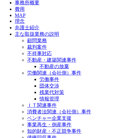
事務所概要
費用
MAP
理念
弁護士紹介
主な取扱業務の説明
顧問業務
裁判案件
不祥事対応
不動産・建築関連事件
不動産の放棄
労働関連（会社側）事件
労働事件
団体交渉
残業代対策
情報管理
ＩＴ関連事件
消費者法関連（会社側）事件
ベンチャー企業支援
事業再生・倒産事件
知的財産・不正競争事件
債権回収事件