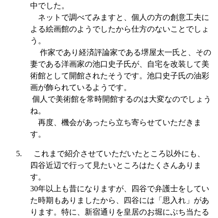
中でした。
ネットで調べてみますと、個人の方の創意工夫に
よる絵画館のようでしたから仕方のないことでしょ
う。
作家であり経済評論家である堺屋太一氏と、その
妻である洋画家の池口史子氏が、自宅を改装して美
術館として開館されたそうです。池口史子氏の油彩
画が飾られているようです。
個人で美術館を常時開館するのは大変なのでしょう
ね。
再度、機会があったら立ち寄らせていただきま
す。
5.
これまで紹介させていただいたところ以外にも、
四谷近辺で行って見たいところはたくさんありま
す。
30
年以上も昔になりますが、四谷で弁護士をしてい
た時期もありましたから、四谷には「思入れ」があ
ります。特に、新宿通りを皇居のお堀にぶち当たる