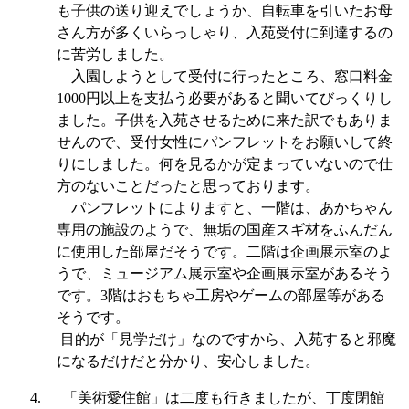
も子供の送り迎えでしょうか、自転車を引いたお母
さん方が多くいらっしゃり、入苑受付に到達するの
に苦労しました。
入園しようとして受付に行ったところ、窓口料金
1000
円以上を支払う必要があると聞いてびっくりし
ました。子供を入苑させるために来た訳でもありま
せんので、受付女性にパンフレットをお願いして終
りにしました。何を見るかが定まっていないので仕
方のないことだったと思っております。
パンフレットによりますと、一階は、あかちゃん
専用の施設のようで、無垢の国産スギ材をふんだん
に使用した部屋だそうです。二階は企画展示室のよ
うで、ミュージアム展示室や企画展示室があるそう
です。
3
階はおもちゃ工房やゲームの部屋等がある
そうです。
目的が「見学だけ」なのですから、入苑すると邪魔
になるだけだと分かり、安心しました。
4.
「美術愛住館」は二度も行きましたが、丁度閉館