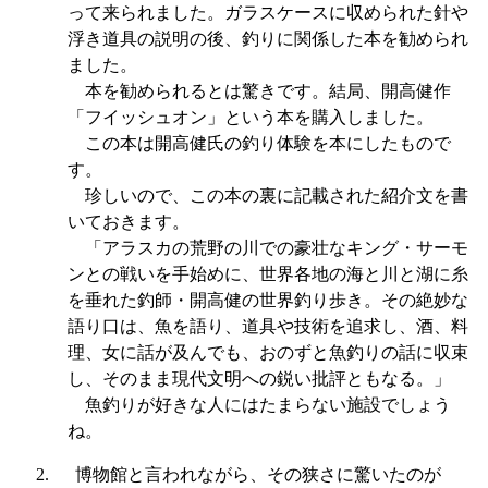
って来られました。ガラスケースに収められた針や
浮き道具の説明の後、釣りに関係した本を勧められ
ました。
本を勧められるとは驚きです。結局、開高健作
「フイッシュオン」という本を購入しました。
この本は開高健氏の釣り体験を本にしたもので
す。
珍しいので、この本の裏に記載された紹介文を書
いておきます。
「アラスカの荒野の川での豪壮なキング・サーモ
ンとの戦いを手始めに、世界各地の海と川と湖に糸
を垂れた釣師・開高健の世界釣り歩き。その絶妙な
語り口は、魚を語り、道具や技術を追求し、酒、料
理、女に話が及んでも、おのずと魚釣りの話に収束
し、そのまま現代文明への鋭い批評ともなる。」
魚釣りが好きな人にはたまらない施設でしょう
ね。
2.
博物館と言われながら、その狭さに驚いたのが