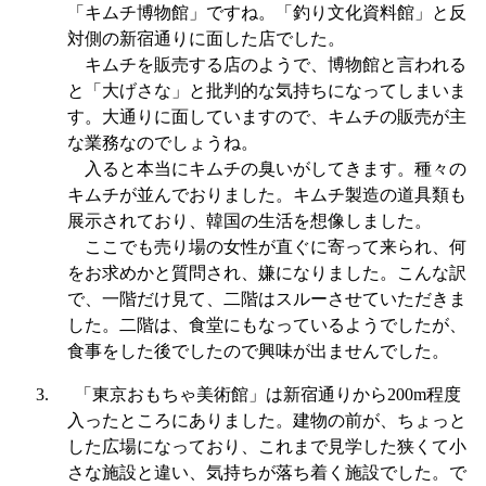
「キムチ博物館」ですね。「釣り文化資料館」と反
対側の新宿通りに面した店でした。
キムチを販売する店のようで、博物館と言われる
と「大げさな」と批判的な気持ちになってしまいま
す。大通りに面していますので、キムチの販売が主
な業務なのでしょうね。
入ると本当にキムチの臭いがしてきます。種々の
キムチが並んでおりました。キムチ製造の道具類も
展示されており、韓国の生活を想像しました。
ここでも売り場の女性が直ぐに寄って来られ、何
をお求めかと質問され、嫌になりました。こんな訳
で、一階だけ見て、二階はスルーさせていただきま
した。二階は、食堂にもなっているようでしたが、
食事をした後でしたので興味が出ませんでした。
3.
「東京おもちゃ美術館」は新宿通りから
200m
程度
入ったところにありました。建物の前が、ちょっと
した広場になっており、これまで見学した狭くて小
さな施設と違い、気持ちが落ち着く施設でした。で