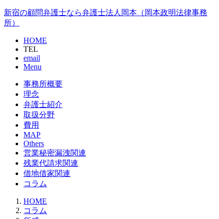
新宿の顧問弁護士なら弁護士法人岡本（岡本政明法律事務
所）
HOME
TEL
email
Menu
事務所概要
理念
弁護士紹介
取扱分野
費用
MAP
Others
営業秘密漏洩関連
残業代請求関連
借地借家関連
コラム
HOME
コラム