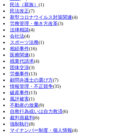
民法（親族）
(1)
民法改正
(7)
新型コロナウイルス対策関連
(4)
労務管理・働き方改革
(3)
法律相談
(4)
会社法
(4)
スポーツ法務
(1)
相続事件
(16)
医療関連
(1)
残業代請求
(4)
団体交渉
(3)
労働事件
(13)
顧問弁護士の選び方
(7)
情報管理・不正競争
(35)
破産事件
(13)
風評被害
(1)
不動産の放棄
(9)
自救行為或いは自力救済
(6)
裁判員裁判
(6)
強制執行
(8)
マイナンバー制度・個人情報
(4)