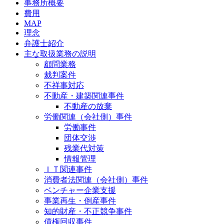
事務所概要
費用
MAP
理念
弁護士紹介
主な取扱業務の説明
顧問業務
裁判案件
不祥事対応
不動産・建築関連事件
不動産の放棄
労働関連（会社側）事件
労働事件
団体交渉
残業代対策
情報管理
ＩＴ関連事件
消費者法関連（会社側）事件
ベンチャー企業支援
事業再生・倒産事件
知的財産・不正競争事件
債権回収事件