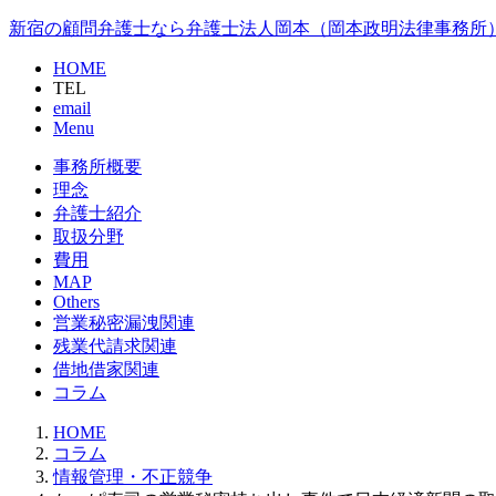
新宿の顧問弁護士なら弁護士法人岡本（岡本政明法律事務所
HOME
TEL
email
Menu
事務所概要
理念
弁護士紹介
取扱分野
費用
MAP
Others
営業秘密漏洩関連
残業代請求関連
借地借家関連
コラム
HOME
コラム
情報管理・不正競争