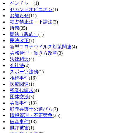
ベンチャー
(1)
セカンドオピニオン
(1)
お知らせ
(11)
独占禁止法・下請法
(2)
所感
(35)
民法（親族）
(1)
民法改正
(7)
新型コロナウイルス対策関連
(4)
労務管理・働き方改革
(3)
法律相談
(4)
会社法
(4)
スポーツ法務
(1)
相続事件
(16)
医療関連
(1)
残業代請求
(4)
団体交渉
(3)
労働事件
(13)
顧問弁護士の選び方
(7)
情報管理・不正競争
(35)
破産事件
(13)
風評被害
(1)