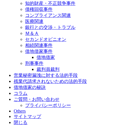
知的財産・不正競争事件
債権回収事件
コンプライアンス関連
医療関連
銀行との交渉・トラブル
Ｍ＆Ａ
セカンドオピニオン
相続関連事件
借地借家事件
借地借家
刑事事件
裁判員裁判
営業秘密漏洩に対する法的手段
残業代請求されないための法的手段
借地借家の秘訣
コラム
ご質問・お問い合わせ
プライバシーポリシー
Others
サイトマップ
閉じる