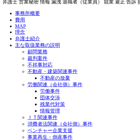
弁護士 営業秘密 情報 漏洩 退職者（従業員） 競業 避止 告訴
事務所概要
費用
MAP
理念
弁護士紹介
主な取扱業務の説明
顧問業務
裁判案件
不祥事対応
不動産・建築関連事件
不動産の放棄
労働関連（会社側）事件
労働事件
団体交渉
残業代対策
情報管理
ＩＴ関連事件
消費者法関連（会社側）事件
ベンチャー企業支援
事業再生・倒産事件