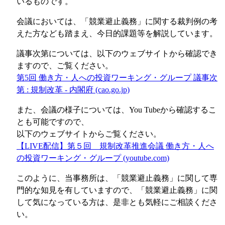
いるものです。
会議においては、「競業避止義務」に関する裁判例の考
えた方なども踏まえ、今日的課題等を解説しています。
議事次第については、以下のウェブサイトから確認でき
ますので、ご覧ください。
第5回 働き方・人への投資ワーキング・グループ 議事次
第 : 規制改革 - 内閣府 (cao.go.jp)
また、会議の様子については、You Tubeから確認するこ
とも可能ですので、
以下のウェブサイトからご覧ください。
【LIVE配信】第５回 規制改革推進会議 働き方・人へ
の投資ワーキング・グループ (youtube.com)
このように、当事務所は、「競業避止義務」に関して専
門的な知見を有していますので、「競業避止義務」に関
して気になっている方は、是非とも気軽にご相談くださ
い。