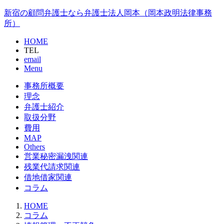
新宿の顧問弁護士なら弁護士法人岡本（岡本政明法律事務
所）
HOME
TEL
email
Menu
事務所概要
理念
弁護士紹介
取扱分野
費用
MAP
Others
営業秘密漏洩関連
残業代請求関連
借地借家関連
コラム
HOME
コラム