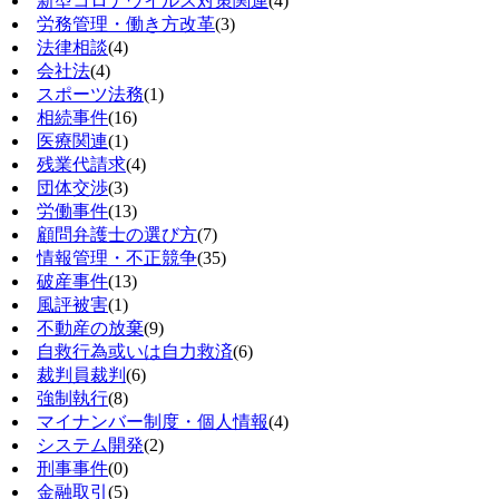
新型コロナウイルス対策関連
(4)
労務管理・働き方改革
(3)
法律相談
(4)
会社法
(4)
スポーツ法務
(1)
相続事件
(16)
医療関連
(1)
残業代請求
(4)
団体交渉
(3)
労働事件
(13)
顧問弁護士の選び方
(7)
情報管理・不正競争
(35)
破産事件
(13)
風評被害
(1)
不動産の放棄
(9)
自救行為或いは自力救済
(6)
裁判員裁判
(6)
強制執行
(8)
マイナンバー制度・個人情報
(4)
システム開発
(2)
刑事事件
(0)
金融取引
(5)