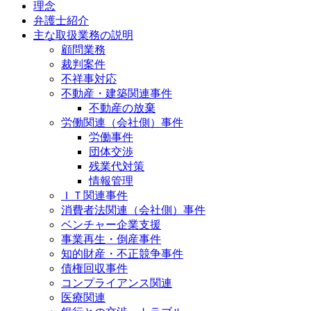
理念
弁護士紹介
主な取扱業務の説明
顧問業務
裁判案件
不祥事対応
不動産・建築関連事件
不動産の放棄
労働関連（会社側）事件
労働事件
団体交渉
残業代対策
情報管理
ＩＴ関連事件
消費者法関連（会社側）事件
ベンチャー企業支援
事業再生・倒産事件
知的財産・不正競争事件
債権回収事件
コンプライアンス関連
医療関連