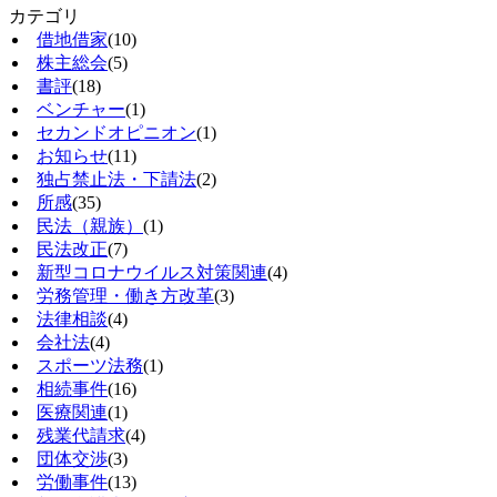
カテゴリ
借地借家
(10)
株主総会
(5)
書評
(18)
ベンチャー
(1)
セカンドオピニオン
(1)
お知らせ
(11)
独占禁止法・下請法
(2)
所感
(35)
民法（親族）
(1)
民法改正
(7)
新型コロナウイルス対策関連
(4)
労務管理・働き方改革
(3)
法律相談
(4)
会社法
(4)
スポーツ法務
(1)
相続事件
(16)
医療関連
(1)
残業代請求
(4)
団体交渉
(3)
労働事件
(13)