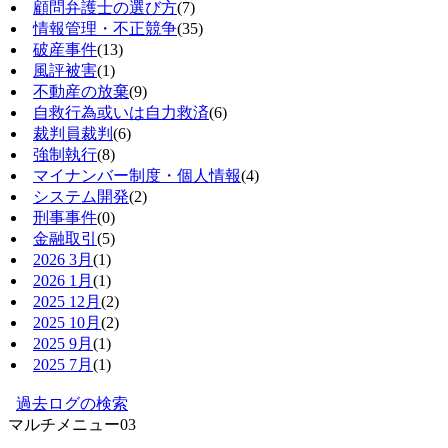
顧問弁護士の選び方
(7)
情報管理・不正競争
(35)
破産事件
(13)
風評被害
(1)
不動産の放棄
(9)
自救行為或いは自力救済
(6)
裁判員裁判
(6)
強制執行
(8)
マイナンバー制度・個人情報
(4)
システム開発
(2)
刑事事件
(0)
金融取引
(5)
2026 3月
(1)
2026 1月
(1)
2025 12月
(2)
2025 10月
(2)
2025 9月
(1)
2025 7月
(1)
過去ログの検索
マルチメニュー03