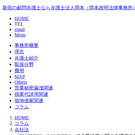
新宿の顧問弁護士なら弁護士法人岡本（岡本政明法律事務所
HOME
TEL
email
Menu
事務所概要
理念
弁護士紹介
取扱分野
費用
MAP
Others
営業秘密漏洩関連
残業代請求関連
借地借家関連
コラム
HOME
コラム
会社法