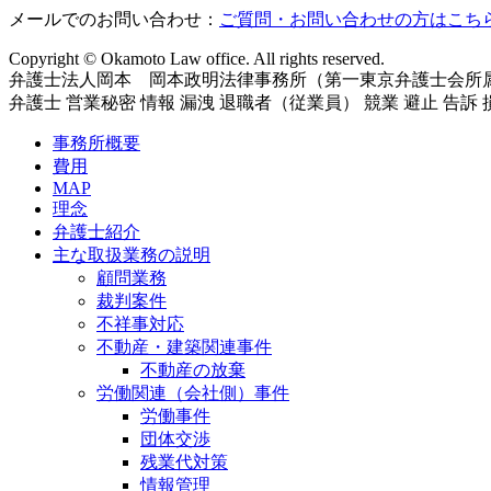
メールでのお問い合わせ：
ご質問・お問い合わせの方はこち
Copyright © Okamoto Law office. All rights reserved.
弁護士法人岡本 岡本政明法律事務所（第一東京弁護士会所
弁護士 営業秘密 情報 漏洩 退職者（従業員） 競業 避止 告訴
事務所概要
費用
MAP
理念
弁護士紹介
主な取扱業務の説明
顧問業務
裁判案件
不祥事対応
不動産・建築関連事件
不動産の放棄
労働関連（会社側）事件
労働事件
団体交渉
残業代対策
情報管理