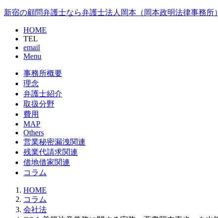
新宿の顧問弁護士なら弁護士法人岡本（岡本政明法律事務所
HOME
TEL
email
Menu
事務所概要
理念
弁護士紹介
取扱分野
費用
MAP
Others
営業秘密漏洩関連
残業代請求関連
借地借家関連
コラム
HOME
コラム
会社法