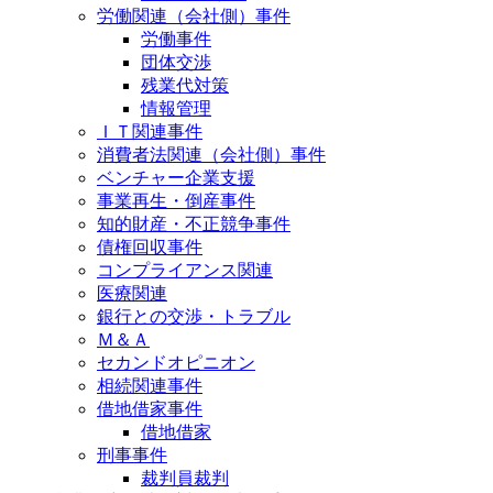
労働関連（会社側）事件
労働事件
団体交渉
残業代対策
情報管理
ＩＴ関連事件
消費者法関連（会社側）事件
ベンチャー企業支援
事業再生・倒産事件
知的財産・不正競争事件
債権回収事件
コンプライアンス関連
医療関連
銀行との交渉・トラブル
Ｍ＆Ａ
セカンドオピニオン
相続関連事件
借地借家事件
借地借家
刑事事件
裁判員裁判