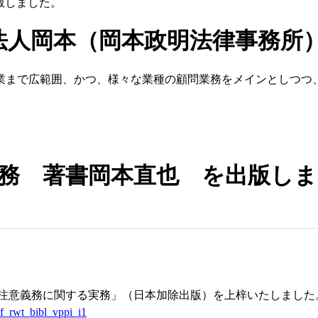
版しました。
法人岡本（岡本政明法律事務所
業まで広範囲、かつ、様々な業種の顧問業務をメインとしつつ
実務 著書岡本直也 を出版し
注意義務に関する実務」（日本加除出版）を上梓いたしました
f_rwt_bibl_vppi_i1