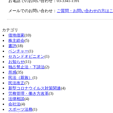
お電話でのお問い合わせ：03-3341-1591
メールでのお問い合わせ：
ご質問・お問い合わせの方は
カテゴリ
借地借家
(10)
株主総会
(5)
書評
(18)
ベンチャー
(1)
セカンドオピニオン
(1)
お知らせ
(11)
独占禁止法・下請法
(2)
所感
(35)
民法（親族）
(1)
民法改正
(7)
新型コロナウイルス対策関連
(4)
労務管理・働き方改革
(3)
法律相談
(4)
会社法
(4)
スポーツ法務
(1)