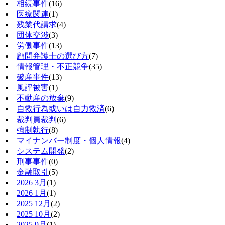
相続事件
(16)
医療関連
(1)
残業代請求
(4)
団体交渉
(3)
労働事件
(13)
顧問弁護士の選び方
(7)
情報管理・不正競争
(35)
破産事件
(13)
風評被害
(1)
不動産の放棄
(9)
自救行為或いは自力救済
(6)
裁判員裁判
(6)
強制執行
(8)
マイナンバー制度・個人情報
(4)
システム開発
(2)
刑事事件
(0)
金融取引
(5)
2026 3月
(1)
2026 1月
(1)
2025 12月
(2)
2025 10月
(2)
2025 9月
(1)