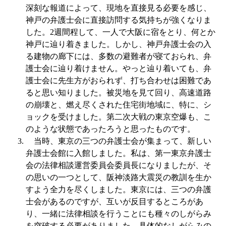
深刻な報道によって、現地を直接見る必要を感じ、
神戸の弁護士会に直接訪問する気持ちが強くなりま
した。
2
週間程して、一人で大阪に宿をとり、何とか
神戸に辿り着きました。しかし、神戸弁護士会の入
る建物の廊下には、多数の避難者が寝ておられ、弁
護士会に辿り着けません。やっと辿り着いても、弁
護士会に先生方がおられず、打ち合わせは困難であ
ると思い知りました。被災地を見て回り、高速道路
の崩壊と、燃え尽くされた住宅街地域に、特に、シ
ョックを受けました。第二次大戦の東京空爆も、こ
のような状態であったろうと思ったものです。
当時、東京の三つの弁護士会が集まって、新しい
弁護士会館に入館しました。私は、第一東京弁護士
会の法律相談運営委員会委員長になりましたが、そ
の思いの一つとして、阪神淡路大震災の教訓を生か
すよう全力を尽くしました。東京には、三つの弁護
士会があるのですが、互いが反目するところがあ
り、一緒に法律相談を行うことにも種々のしがらみ
を突破する必要がありました。具体的なしがらみの