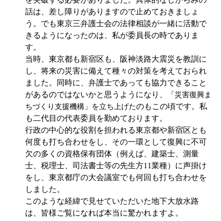
話は、差し障りがありますので止めておきましょ
う。でも東京三弁護士会の法律相談が一緒に活動で
きるようになったのは、私が委員長の時でありま
す。
当時、東京都も新宿区も、阪神淡路大震災を教訓に
し、将来の災害に備えて種々の対策を考えておられ
ました。同時に、弁護士であっても協力できること
があるのではないかと思うようになり、
「災害復興ま
のもこの頃です。私
ちづくり支援機構」を立ち上げた
も二代目の代表委員を勤めております。
行政の中心的な役割を担われる東京都や新宿区とも
何度も打ち合わせをし、その一環として復興に不可
欠の多くの資格保有団体（例えば、建築士、測量
士、税理士、司法書士等の先生方
11
業種）に声掛け
をし、東京都庁の大会議室でも何回も打ち合わせを
しました。
このような経緯で見せていただいた地下大放水路
は、皆様ご覧になれば本当に驚かれますよ。