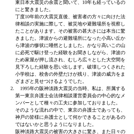
東日本大震災の余震と聞いて、
10
年も経っているの
にと驚きました。
丁度
10
年前の大震災直後、被害者の方々に向けた法
律相談の実施に際して、被災地や避難場所を視察し
たことがあります。その被害の甚大さには本当に驚
きました。津波からの避難場所になった小高い丘か
ら津波の惨状に唖然としました。かなり高いこの山
に必死で駆け登った経験をお聞きしながら、津波の
ため家屋が押し流され、むしろ広々とした大空間を
見下ろした経験を思い出します。破壊しつくされた
小学校は、校舎の外壁だけが残り、津波の威力をま
ざまざと見せつけるようでした。
1995
年の阪神淡路大震災の当時、私は、所属する
第一東京弁護士会法律相談運営委員会の中心的なメ
ンバーとして種々の工夫に参加しておりました。
そのような流れの中で、東京の弁護士であっても、
神戸の皆様に弁護士として何かできることがあるの
ではないかと思うようになりました。
阪神淡路大震災の被害の大きさに驚き、また日々の