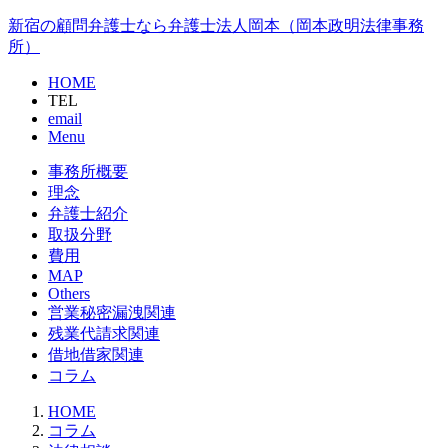
新宿の顧問弁護士なら弁護士法人岡本（岡本政明法律事務
所）
HOME
TEL
email
Menu
事務所概要
理念
弁護士紹介
取扱分野
費用
MAP
Others
営業秘密漏洩関連
残業代請求関連
借地借家関連
コラム
HOME
コラム