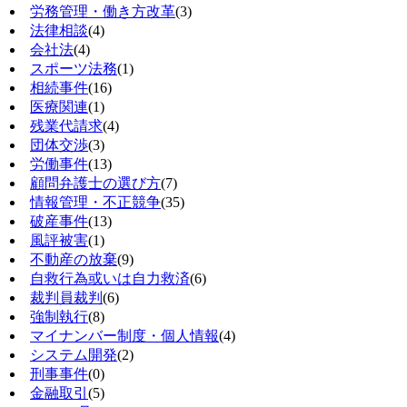
労務管理・働き方改革
(3)
法律相談
(4)
会社法
(4)
スポーツ法務
(1)
相続事件
(16)
医療関連
(1)
残業代請求
(4)
団体交渉
(3)
労働事件
(13)
顧問弁護士の選び方
(7)
情報管理・不正競争
(35)
破産事件
(13)
風評被害
(1)
不動産の放棄
(9)
自救行為或いは自力救済
(6)
裁判員裁判
(6)
強制執行
(8)
マイナンバー制度・個人情報
(4)
システム開発
(2)
刑事事件
(0)
金融取引
(5)