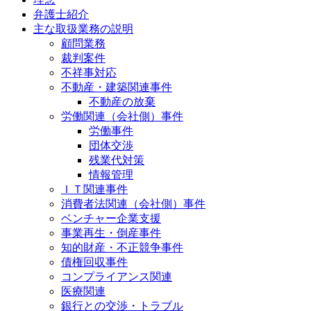
弁護士紹介
主な取扱業務の説明
顧問業務
裁判案件
不祥事対応
不動産・建築関連事件
不動産の放棄
労働関連（会社側）事件
労働事件
団体交渉
残業代対策
情報管理
ＩＴ関連事件
消費者法関連（会社側）事件
ベンチャー企業支援
事業再生・倒産事件
知的財産・不正競争事件
債権回収事件
コンプライアンス関連
医療関連
銀行との交渉・トラブル