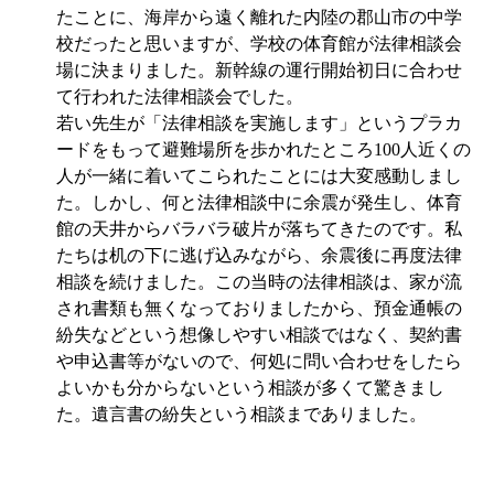
たことに、海岸から遠く離れた内陸の郡山市の中学
校だったと思いますが、学校の体育館が法律相談会
場に決まりました。新幹線の運行開始初日に合わせ
て行われた法律相談会でした。
若い先生が「法律相談を実施します」というプラカ
ードをもって避難場所を歩かれたところ
100
人近くの
人が一緒に着いてこられたことには大変感動しまし
た。しかし、何と法律相談中に余震が発生し、体育
館の天井からバラバラ破片が落ちてきたのです。私
たちは机の下に逃げ込みながら、余震後に再度法律
相談を続けました。この当時の法律相談は、家が流
され書類も無くなっておりましたから、預金通帳の
紛失などという想像しやすい相談ではなく、契約書
や申込書等がないので、何処に問い合わせをしたら
よいかも分からないという相談が多くて驚きまし
た。遺言書の紛失という相談までありました。