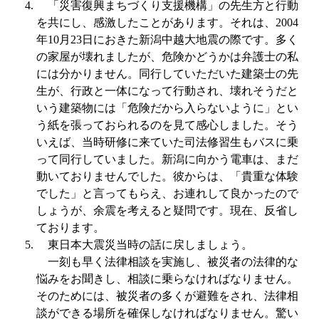
「災害復興まちづくり支援機構」の先生方と行動
を共にし、感激したことがあります。それは、
2004
年
10
月
23
日におきた新潟中越大地震の際です。多く
の家屋が壊れましたが、危険かどうかは弁護士の私
には分かりません。同行していただいた建築士の先
生が、行政と一体になって行動され、壊れそうだと
いう建築物には「危険だから入らないように」とい
う紙を張っておられるのを見て感心しました。そう
いえば、当時研修に来ていた司法修習生もバスに乗
って同行していました。新潟に向かう電車は、まだ
動いておりませんでした。彼からは、「貴重な体験
でした」と言ってもらえ、お連れして良かったので
しょうが、余震を考えると疑問です。現在、反省し
ております。
東日本大震災当時の話に戻しましょう。
一刻も早く法律相談を実施し、被災者の法律的な
悩みをお聞きし、相談に乗らなければなりません。
そのためには、被災者の多くが避難をされ、法律相
談ができる場所を確保しなければなりません。驚い