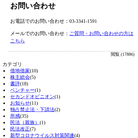
お問い合わせ
お電話でのお問い合わせ：03-3341-1591
メールでのお問い合わせ：
ご質問・お問い合わせの方は
こちら
閲覧 (17886)
カテゴリ
借地借家
(10)
株主総会
(5)
書評
(18)
ベンチャー
(1)
セカンドオピニオン
(1)
お知らせ
(11)
独占禁止法・下請法
(2)
所感
(35)
民法（親族）
(1)
民法改正
(7)
新型コロナウイルス対策関連
(4)