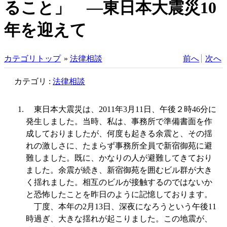
ること」 ―東日本大震災10
年を迎えて
カテゴリトップ
»
法律相談
前へ
次へ
カテゴリ :
法律相談
東日本大震災は、
2011
年
3
月
11
日、午後２時
46
分に
発生しました。当時、私は、事務所で準備書面を作
成しておりましたが、何度も起きる余震と、その揺
れの激しさに、たまらず事務所全員で新宿御苑に避
難しました。既に、かなりの人が避難してきており
ました。余震が続き、新宿御苑を囲むビル群が大き
く揺れました。相互のビルが接触するのではないか
と恐怖したことを昨日のように記憶しております。
丁度、本年の
2
月
13
日、深夜になろうという午後
11
時過ぎ、大きな揺れが起こりました。この地震が、