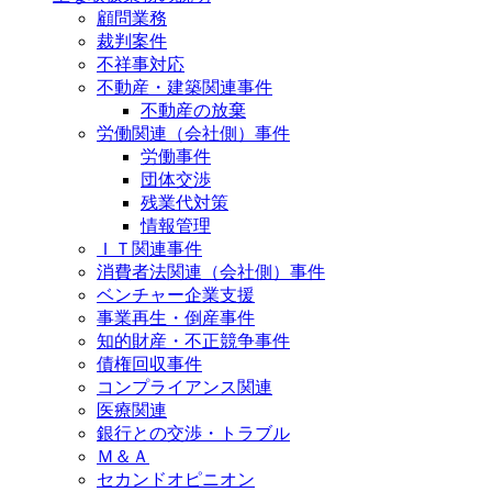
顧問業務
裁判案件
不祥事対応
不動産・建築関連事件
不動産の放棄
労働関連（会社側）事件
労働事件
団体交渉
残業代対策
情報管理
ＩＴ関連事件
消費者法関連（会社側）事件
ベンチャー企業支援
事業再生・倒産事件
知的財産・不正競争事件
債権回収事件
コンプライアンス関連
医療関連
銀行との交渉・トラブル
Ｍ＆Ａ
セカンドオピニオン