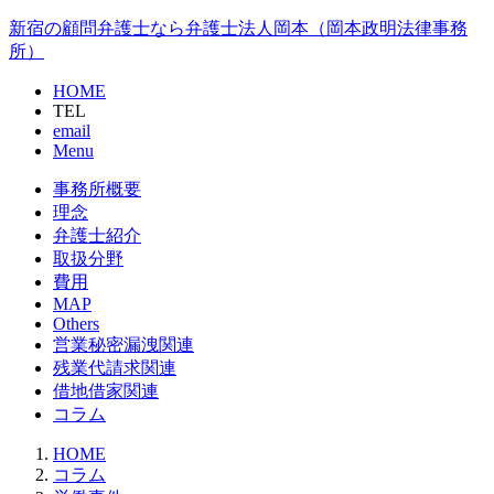
新宿の顧問弁護士なら弁護士法人岡本（岡本政明法律事務
所）
HOME
TEL
email
Menu
事務所概要
理念
弁護士紹介
取扱分野
費用
MAP
Others
営業秘密漏洩関連
残業代請求関連
借地借家関連
コラム
HOME
コラム