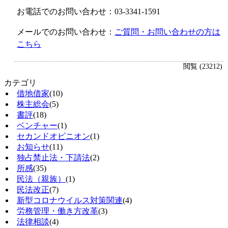
お電話でのお問い合わせ：03-3341-1591
メールでのお問い合わせ：
ご質問・お問い合わせの方は
こちら
閲覧 (23212)
カテゴリ
借地借家
(10)
株主総会
(5)
書評
(18)
ベンチャー
(1)
セカンドオピニオン
(1)
お知らせ
(11)
独占禁止法・下請法
(2)
所感
(35)
民法（親族）
(1)
民法改正
(7)
新型コロナウイルス対策関連
(4)
労務管理・働き方改革
(3)
法律相談
(4)