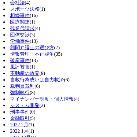
会社法
(4)
スポーツ法務
(1)
相続事件
(16)
医療関連
(1)
残業代請求
(4)
団体交渉
(3)
労働事件
(13)
顧問弁護士の選び方
(7)
情報管理・不正競争
(35)
破産事件
(13)
風評被害
(1)
不動産の放棄
(9)
自救行為或いは自力救済
(6)
裁判員裁判
(6)
強制執行
(8)
マイナンバー制度・個人情報
(4)
システム開発
(2)
刑事事件
(0)
金融取引
(5)
2022 2月
(1)
2022 1月
(1)